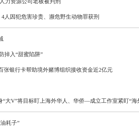
 人力资源公司老板被判刑
猴，4人因犯危害珍贵、濒危野生动物罪获刑
域
防掉入“甜蜜陷阱”
数百张银行卡帮助境外赌博组织接收资金近2亿元
身“大V”将目标盯上海外华人、华侨—成立工作室紧盯“海
油耗子”