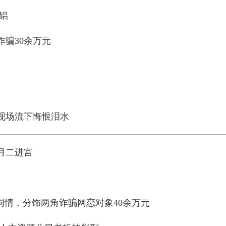
铝
骗30余万元
现场流下悔恨泪水
月二进宫
同情，分饰两角诈骗网恋对象40余万元