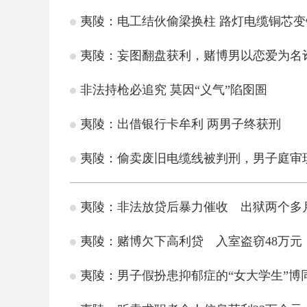
夷陵：电工结伙偷梁换柱 路灯电缆铜芯变
夷陵：妄图翻盘获利，赌博男以恋爱为名诈
非法持枪必追究 莫因“义气”陷囹圄
夷陵：出借银行卡牟利 两男子终获刑
夷陵：偷卖废旧电缆线被判刑，男子庭审
夷陵：非法放贷后暴力催收 出狱两个多
夷陵：赌博欠下高利贷 入室盗窃48万元
夷陵：男子假扮患抑郁症的“女大学生”博