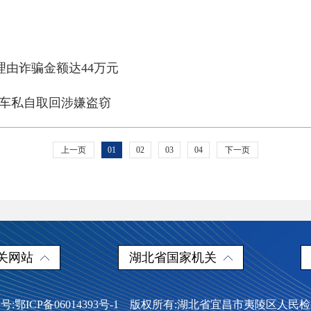
理由诈骗金额达44万元
将车私自取回涉嫌盗窃
上一页
01
02
03
04
下一页
关网站
湖北省国家机关
号:鄂ICP备06014393号-1 版权所有:湖北省宜昌市夷陵区人民