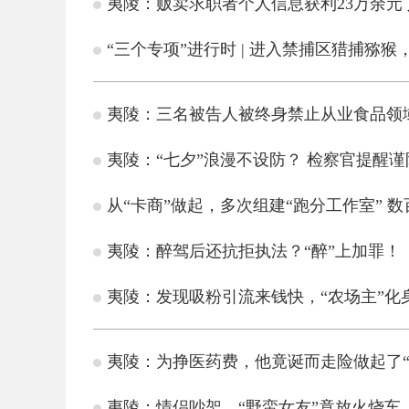
夷陵：贩卖求职者个人信息获利23万余元
“三个专项”进行时 | 进入禁捕区猎捕猕
夷陵：三名被告人被终身禁止从业食品领
夷陵：“七夕”浪漫不设防？ 检察官提醒谨
从“卡商”做起，多次组建“跑分工作室” 
夷陵：醉驾后还抗拒执法？“醉”上加罪！
夷陵：发现吸粉引流来钱快，“农场主”化
夷陵：为挣医药费，他竟诞而走险做起了“
夷陵：情侣吵架，“野蛮女友”竟放火烧车