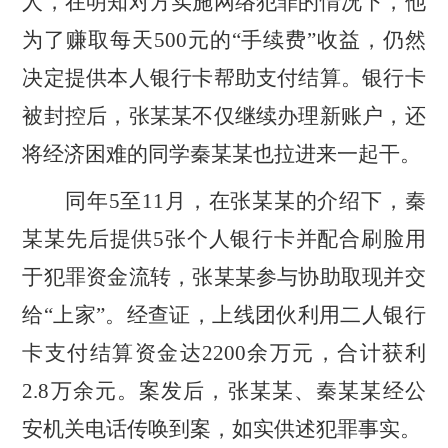
人，
在明知对方实施网络犯罪的情况下，
他
为了赚取每天
500元的“手续费”收益，
仍
然
决定
提供本人银行卡帮助支付结算。银行卡
被封控后，张某
某
不仅继续
办理
新账户，还
将经济困难的同学秦某
某也拉进来一起干
。
同年
5至11月，
在张某
某的介绍下
，秦
某
某先后提供
5张
个人银行卡
并配合刷脸
用
于犯罪资金流转，
张
某
某参与协助取现并交
给
“上家”
。经查证，
上线
团伙利用二人银行
卡
支付结算资金
达
2200
余万元
，合计获利
2.8万余元。
案发后
，张
某
某、秦
某
某
经
公
安机关电话传唤到案，如实供述犯罪事实。