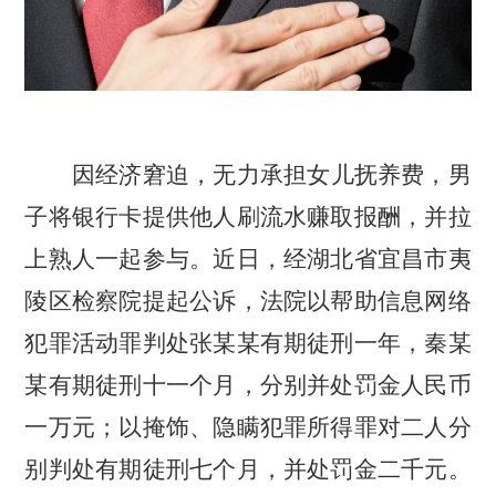
因经济窘迫，无力承担
女儿抚养费
，男
子将银行卡提供他人刷流水赚取报酬，并拉
上熟人一起参与。近日
，
经
湖北省宜昌市夷
陵区检察院提起公诉
，
法院以
帮助信息网络
犯罪活动
罪判处张某某有期徒刑一年，秦某
某有期徒刑十一个月，分别并处罚金人民币
一万元；以掩饰、隐瞒犯罪所得罪对二人分
别判处有期徒刑七个月，并处罚金二千元。