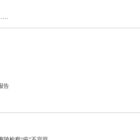
……
报告
夷陵检察“疫”不容辞