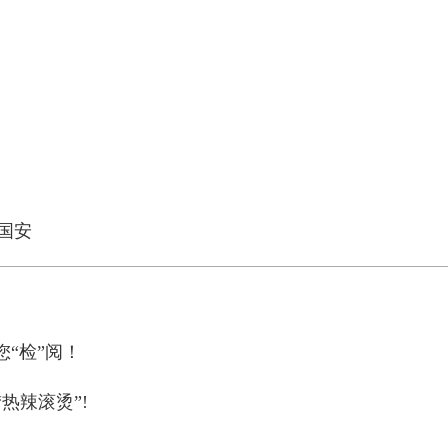
国安
您“检”阅！
热辣滚烫”!