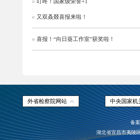
叮咚！国家级荣誉+1
又双叒叕喜报来啦！
喜报！“向日葵工作室”获奖啦！
外省检察院网站
中央国家机
备案
湖北省宜昌市夷陵区人