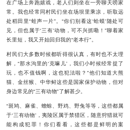
在广场上奔跑嬉戏，老人们则坐在一旁聊天唠家
常。我也经常同村民们坐在场坝里乘凉，听取远
处稻田里“蛙声一片”。“你们别看这‘蛤蟆’随处可
见，但也属于‘三有’动物，可不兴抓嘞！”聊着家
长里短，我又开始回归我的“老本行”。
村民们大多数时候都听得很认真，有时也不太理
解，“那水沟里的‘克嘛儿’，我们小时候经常捉了
玩，也不值钱啊，这也犯法啦？”他们知道大熊
猫、金丝猴、中华鲟这些是国家保护动物，但对
身边常见的“三有动物”了解甚少。
“斑鸠、麻雀、蟾蜍、野鸡、野兔等等，这些都属
于‘三有动物’，夷陵区属于禁猎区，随意狩猎就可
能构成犯罪！你们看看，这些都是鲜明的案