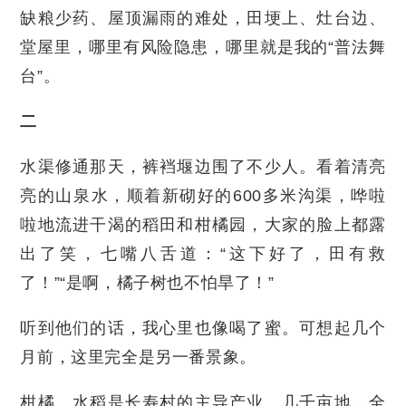
缺粮少药、屋顶漏雨的难处，田埂上、灶台边、
堂屋里，哪里有风险隐患，哪里就是我的“普法舞
台”。
二
水渠修通那天，裤裆堰边围了不少人。看着清亮
亮的山泉水，顺着新砌好的600多米沟渠，哗啦
啦地流进干渴的稻田和柑橘园，大家的脸上都露
出了笑，七嘴八舌道：“这下好了，田有救
了！”“是啊，橘子树也不怕旱了！”
听到他们的话，我心里也像喝了蜜。可想起几个
月前，这里完全是另一番景象。
柑橘、水稻是长寿村的主导产业。几千亩地，全