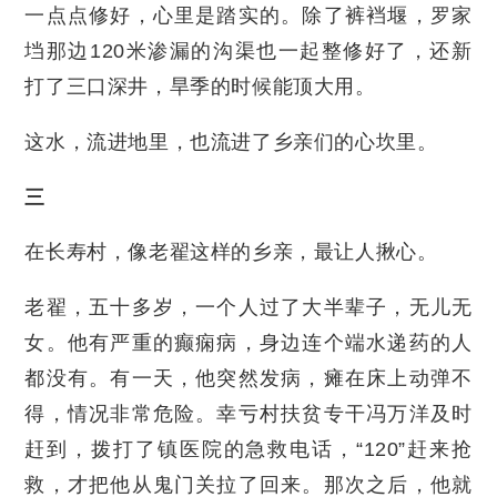
一点点修好，心里是踏实的。除了裤裆堰，罗家
垱那边120米渗漏的沟渠也一起整修好了，还新
打了三口深井，旱季的时候能顶大用。
这水，流进地里，也流进了乡亲们的心坎里。
三
在长寿村，像老翟这样的乡亲，最让人揪心。
老翟，五十多岁，一个人过了大半辈子，无儿无
女。他有严重的癫痫病，身边连个端水递药的人
都没有。有一天，他突然发病，瘫在床上动弹不
得，情况非常危险。幸亏村扶贫专干冯万洋及时
赶到，拨打了镇医院的急救电话，“120”赶来抢
救，才把他从鬼门关拉了回来。那次之后，他就