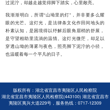
过泥泞，却越走越觉得脚下踏实，心里敞亮。
我渐渐明白，所谓“山坳里的灯”，并非要多么耀
眼的光芒。这灯光，是法律条文化作田间地头的
朴素认知，是困境得以纾解后眼角眉梢的舒展，
是守望相助里流淌的温情。这灯光微茫，却足以
穿透山坳的薄雾与夜色，照亮脚下泥泞的小径，
也温暖着每一个平凡的日子。
版权所有：湖北省宜昌市夷陵区人民检察院
湖北省宜昌市夷陵区人民检察院(443100) 湖北省宜昌市
夷陵区夷兴大道229号，服务热线：0717-12309