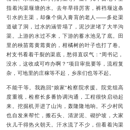
指着沟渠堰塘的水。去年旱得厉害，裤裆堰这条
引水的主渠，却像个病入膏肓的老人——多处渠
道破了洞，过水的涵管塌了，泥沙淤堵了大半沟
渠。上游的水过不来，下游的蓄水池见了底。田
里的秧苗蔫黄蔫黄的，柑橘树的叶子也打了卷。
村支书看着干裂的渠底，愁得直叹气：“周书记，
没水，这收成可咋办啊？”项目审批要等，流程复
杂，可地里的庄稼等不起，乡亲们也等不起。
不能干等。我跑回“娘家”检察院求援。院党组高
度重视，检察长多番协调沟通，工程很快启动起
来。挖掘机开进了山沟，轰隆隆地响。不少村民
也自发来帮忙，搬石头、清淤泥、砌护坡，大家
伙儿干得热火朝天。汗水流了不少，但看着沟渠