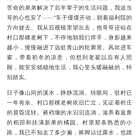
苦命的弟弟解决了后半辈子的生活问题，我这当
哥的心也安了⋯⋯”车子缓缓开动，朝着福利院的
方向驶去。我从后视镜里望出去，他哥哥还站在
村口那棵老树下，不停地朝我们挥手，身影越来
越小，慢慢融进了远处青山的轮廓里。风吹进车
窗，带着初冬的凉意，但想到老翟以后有人照
顾，能安安稳稳地生活，我心里头暖融融的，特
别踏实。
日子像山间的溪水，静静流淌。转眼间，驻村已
一年有余。村口那棵老树依旧伫立，见证着村庄
的晨昏流转。裤裆堰的水汩汩流淌，滋养着返青
的稻田和挂满新果的橘园。村里那条熟悉的小
路，我已不知走了多少遍，裤脚沾过露水，也踏