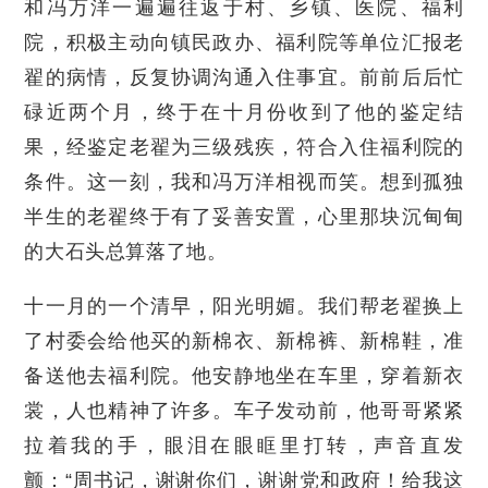
和冯万洋一遍遍往返于村、乡镇、医院、福利
院，积极主动向镇民政办、福利院等单位汇报老
翟的病情，反复协调沟通入住事宜。前前后后忙
碌近两个月，终于在十月份收到了他的鉴定结
果，经鉴定老翟为三级残疾，符合入住福利院的
条件。这一刻，我和冯万洋相视而笑。想到孤独
半生的老翟终于有了妥善安置，心里那块沉甸甸
的大石头总算落了地。
十一月的一个清早，阳光明媚。我们帮老翟换上
了村委会给他买的新棉衣、新棉裤、新棉鞋，准
备送他去福利院。他安静地坐在车里，穿着新衣
裳，人也精神了许多。车子发动前，他哥哥紧紧
拉着我的手，眼泪在眼眶里打转，声音直发
颤：“周书记，谢谢你们，谢谢党和政府！给我这