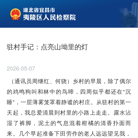
驻村手记：点亮山坳里的灯
2026-05-07
（通讯员周继红、何骁）乡村的早晨，除了偶尔
的鸡鸣狗叫和林中的鸟啼，四周似乎都还在“沉
睡”，一层薄雾笼罩着静谧的村庄。从驻村的第一
天起，我总爱清晨到村里的小路上走走。露水沾
湿了裤脚，泥土的气息混着柑橘的清香扑面而
来。几个早起准备下田劳作的老人远远望见我，