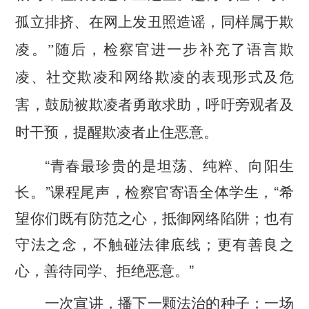
孤立排挤、在网上发丑照造谣，同样属于欺
凌。”随后，检察官进一步补充了语言欺
凌、社交欺凌和网络欺凌的表现形式及危
害，鼓励被欺凌者勇敢求助，呼吁旁观者及
时干预，提醒欺凌者止住恶意。
“青春最珍贵的是坦荡、纯粹、向阳生
长。”课程尾声，检察官寄语全体学生，“希
望你们既有防范之心，抵御网络陷阱；也有
守法之念，不触碰法律底线；更有善良之
心，善待同学、拒绝恶意。”
一次宣讲，播下一颗法治的种子；一场