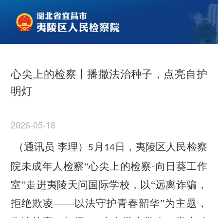
心尖上的检察丨播撒法治种子，点亮自护
明灯
2026-05-18
（通讯员
李理）
月
日，夷陵区人民检察
5
14
院未成年人检察“心尖上的检察·向日葵工作
室”走进夷陵天问国际学校，以“远离诈骗，
拒绝欺凌——以法守护青春韶华”为主题，