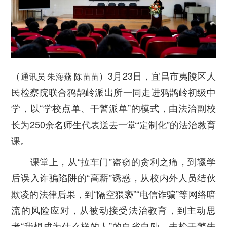
（
）3月23日，宜昌市夷陵区人
通讯员 朱海燕 陈苗苗
民检察院联合鸦鹊岭派出所一同走进鸦鹊岭初级中
学，以“学校点单、干警派单”的模式，由法治副校
长为250余名师生代表送去一堂“定制化”的法治教育
课。
课堂上，从“拉车门”盗窃的贪利之痛，到辍学
后误入诈骗陷阱的“高薪”诱惑，从校内外人员结伙
欺凌的法律后果，到“隔空猥亵”“电信诈骗”等网络暗
流的风险应对，从被动接受法治教育，到主动思
考“我想成为什么样的人”的自省自励，未检干警朱