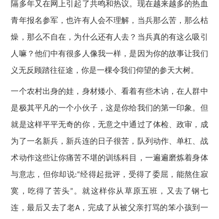
隔多年又在网上引起了共鸣和热议。现在越来越多的热血
青年报名参军，也许有人会不理解，当兵那么苦，那么枯
燥，那么不自在，为什么还有人去？当兵真的有这么吸引
人嘛？他们中有很多人像我一样，是因为你的故事让我们
义无反顾踏往征途，你是一棵令我们仰望的参天大树。
一个农村出身的娃，身材矮小、看着有些木讷，在人群中
是极其平凡的一个小伙子，这是你给我们的第一印象。但
就是这样平平无奇的你，无意之中通过了体检、政审，成
为了一名新兵，新兵连的日子很苦，队列动作、单杠、战
术动作这些让你痛苦不堪的训练科目，一遍遍磨炼着身体
与意志，但你却说
经得起批评，受得了委屈，能熬住寂
:“
寞，吃得了苦头
。就这样你从草原五班，又去了钢七
”
连，最后又去了老
，完成了从被父亲打骂的笨小孩到一
A