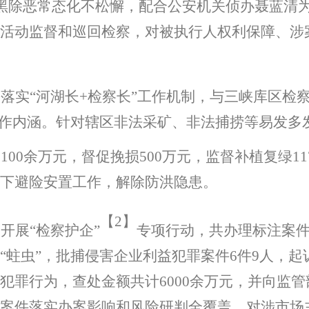
黑除恶常态化不松懈，配合公安机关侦办聂蓝清
活动监督和巡回检察，对被执行人权利保障、涉
动落实
“
河湖长
+
检察长
”
工作机制，与三峡库区检
作内涵。针对辖区非法采矿、非法捕捞等易发多
9100
余万元，督促挽损
500
万元，监督补植复绿
11
下避险安置工作，解除防洪隐患。
【
2】
实开展
“
检察护企
”
专项行动，共办理标注案
“
蛀虫
”
，批捕侵害企业利益犯罪案件
6
件
9
人，起
犯罪行为，查处金额共计
6000
余万元，并向监管
案件落实办案影响和风险研判全覆盖，对涉市场