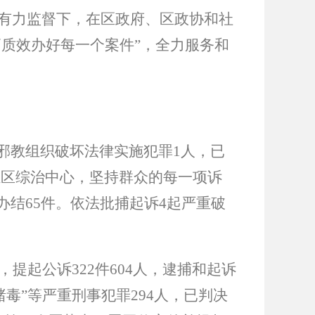
有力监督下，在区政府、区政协和社
高质效办好每一个案件
”
，全力服务和
邪教组织破坏法律实施犯罪
1
人，已
驻区综治中心，坚持群众的每一项诉
办结
65
件。依法批捕起诉
4
起严重破
，提起公诉
322
件
604
人，逮捕和起诉
赌毒
”
等严重刑事犯罪
294
人，已判决