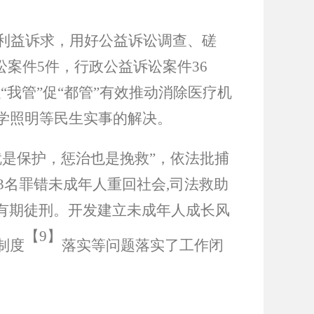
利益诉求，用好公益诉讼调查、磋
讼案件
5
件，行政公益诉讼案件
36
以
“
我管
”
促
“
都管
”
有效推动消除医疗机
学照明等民生实事的解决。
就是保护，惩治也是挽救
”
，依法批捕
3
名罪错未成年人重回社会
,
司法救助
有期徒刑。开发建立未成年人成长风
【
9】
制度
落实等问题落实了工作闭