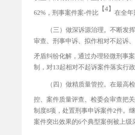
【
4】
62%
，刑事案件案
-
件比
在全年
（三）做深诉源治理。
不断发
审查、刑事申诉、拟作相对不起诉、
矛盾纠纷化解，通过办理轻微刑事案
制，对
13
起相对不起诉案件落实行
（四）做精质量管控。
在最高
控、案件质量评查、检委会审查把关
制度
8
项，处置刑事申诉案件
2
件。
案件突出效果的
6
个典型案例被上级