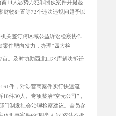
为首
14
人恶势力犯罪团伙案件并提起
案财物处置等
72
个违法违规问题予以
察机关签订跨区域公益诉讼检察协作
发案件靶向发力，办理
“
四大检
7
亩。及时协助西北口水库解决拆迁
件
161
件，对涉营商案件实行快速流
诉
18
件
30
人。专项整治
“
空壳公司
”
，
部门制发社会治理检察建议。全员参
主体刑事案件的
“
四类人员
”
依法不批