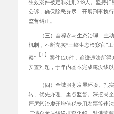
生效案件被定罪处刑
249
人。坚持扫
公诉，确保除恶务尽。开展刑事执行
监督纠正。
（三）全程参与生态治理。
主
机制，不断充实
“
三峡生态检察官
”
工
【
1】
察
”
案件
120
件，追缴违法所得
安置难题，于年内基本完成淹没线以
（四）全域服务发展环境。
扎
转、优先办理、重点监督。深挖民企
严厉惩治虚开增值税专用发票等违法
与涉企矛盾纠纷排查化解，对涉营商