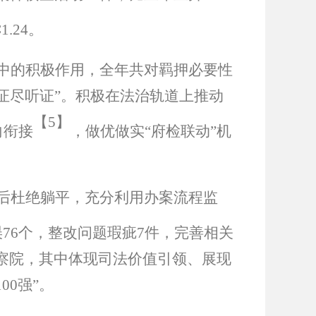
∶1.24
。
中的积极作用，全年共对羁押必要性
证尽听证
”
。积极在法治轨道上推动
【
5】
向衔接
，做优做实
“
府检联动
”
机
后杜绝躺平，充分利用办案流程监
误
76
个，整改问题瑕疵
7
件，完善相关
察院，其中体现司法价值引领、展现
100
强
”
。