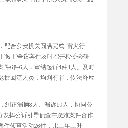
，配合公安机关圆满完成
“
雷火行
罪彼罪争议案件及时召开检委会研
案件
6
件
6
人，审结起诉
4
件
4
人。及时
老挝回流人员，均判有罪，依法释放
，纠正漏捕
8
人、漏诉
10
人，协同公
分发挥公诉引导侦查在疑难案件合作
案件侦查活动
26
件，比上年上升