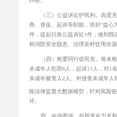
纠纷。
（三）公益诉讼护民利。
高度
商、督促、起诉等职能，答好
“
益心
件，提起行政公益诉讼
1
件，做到既
构消防安全隐患、治理农村饮用水
（四）检爱同行促民安。
将未
未成年人犯罪
6
人，起诉
11
人，对
1
未成年被害人
2
人。对侵害未成年人
险法律监督大数据模型，针对风险较
环。
四、向内图强，自我革命力开