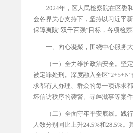
2024
年，区人民检察院在区委
会各界关心支持下，坚持以习近平新
保障夷陵
“
双千百强
”
目标，各项检察
一、向心凝聚，围绕中心服务
（一）全力维护政治安全
。坚
被定罪处刑。深度融入全区
“2+5+N”
求都有人办理、群众的每一项诉求都
坏信访秩序的袭警、寻衅滋事等案件
（二）全面守牢平安底线。
践
人数分别同比上升
24.5%
和
28.5%
。