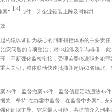
【
3】
挂案
”
2
件，为企业轻装上阵及时解绊。
质效
负起构建以证据为核心的刑事指控体系的主要责任
出治安问题的专项整治，对
18
起涉及罪与非罪、此
环。不断强化监检衔接，受理监委移送职务犯罪
重大关切，整体联动快速批捕并起诉
62
名缅北、
立案
23
件，监督撤案
53
件，监督侦查活动违法
95
件
据关。坚持
“
在办案中监督、在监督中办案
”
，充
强化证据主导、穷尽最大可能，共提前介入刑事