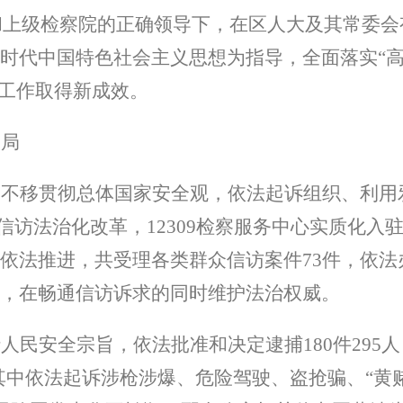
和上级检察院的正确领导下，在区人大及其常委会
时代中国特色社会主义思想为指导，全面落实
“
工作取得新成效。
大局
定不移贯彻总体国家安全观，依法起诉组织、利用
信访法治化改革，
12309
检察服务中心实质化入
依法推进，共受理各类群众信访案件
73
件，依法
，在畅通信访诉求的同时维护法治权威。
行人民安全宗旨，依法批准和决定逮捕
180
件
295
人
其中依法起诉涉枪涉爆、危险驾驶、盗抢骗、
“
黄