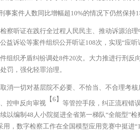
刑事案件人数同比增幅超
10%
的情况下仍然保持
1
挥检察听证在践行全过程人民民主、推动诉源治理
公益诉讼等案件组织公开听证
108
次，实现
“
应听
件组织矛盾纠纷调处
8
件
20
次。大力推进行刑反
政处罚，强化轻罪治理。
检取消一切对基层院不必要、不恰当、不合理考核
【
6】
、控申反向审视
等管控手段，纠正流程错
继续以编制
48
人小院挺进全省第一梯队
“
全能型
”
检
采用，数字检察工作在全国模型应用竞赛中挺进
“