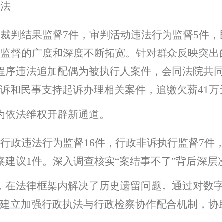
司法
展裁判结果监督
7
件，审判活动违法行为监督
5
件，
，监督的广度和深度不断拓宽。针对群众反映突出
程序违法追加配偶为被执行人案件，会同法院共
诉和民事支持起诉办理相关案件，追缴欠薪
41
万
为依法维权开辟新通道。
展行政违法行为监督
16
件，行政非诉执行监督
7
件
察建议
1
件。深入调查核实
“
案结事不了
”
背后深层
，在法律框架内解决了历史遗留问题。通过对数
建立加强行政执法与行政检察协作配合机制，协