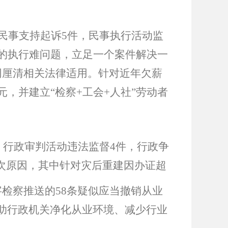
民事支持起诉
5
件，民事执行活动监
的执行难问题，立足一个案件解决一
同厘清相关法律适用。针对近年欠薪
元，并建立
“
检察
+
工会
+
人社
”
劳动者
，行政审判活动违法监督
4
件，行政争
次原因，其中针对灾后重建因办证超
字检察推送的
58
条疑似应当撤销从业
助行政机关净化从业环境、减少行业