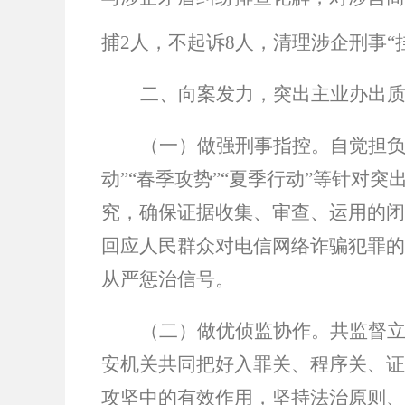
捕
2
人，不起诉
8
人，清理涉企刑事
“
二、向案发力，突出主业办出
（一）做强刑事指控。
自觉担
动
”“
春季攻势
”“
夏季行动
”
等针对突
究，确保证据收集、审查、运用的闭
回应人民群众对电信网络诈骗犯罪的
从严惩治信号。
（二）做优侦监协作。
共监督
安机关共同把好入罪关、程序关、证
攻坚中的有效作用，坚持法治原则、