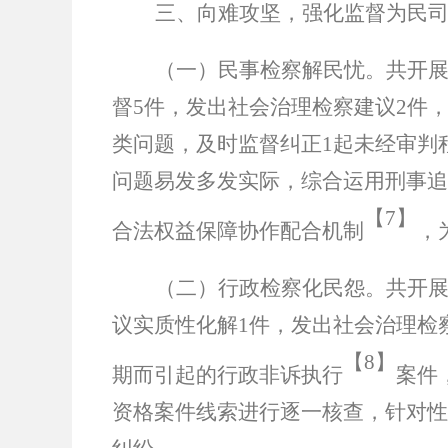
三、向难攻坚，强化监督为民
（一）民事检察解民忧。
共开
督
5
件，发出社会治理检察建议
2
件
类问题，及时监督纠正
1
起未经审判
问题易发多发实际，综合运用刑事追
【
7】
合法权益保障协作配合机制
，
（二）行政检察化民怨。
共开
议实质性化解
1
件，发出社会治理检
【
8】
期而引起的行政非诉执行
案件
资格案件线索进行逐一核查，针对性