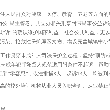
关注人民群众对健康、医疗、教育、养老等方面的
为公
”
民生答卷。共立办相关刑事附带民事公益诉
以
“
诉
”
的确认维护国家利益、社会公共利益，更
源污染、抢救性保护库区文物、增设完善城镇中小
检工作贯穿未成年人司法保护全过程，坚持
“
预防
名未成年犯罪嫌疑人规范适用附条件不起诉，帮助
犯罪
“
零容忍
”
，依法批捕
8
人，起诉
13
人，均被判
高的校外培训机构从业人员入职查询、从业禁止
新局