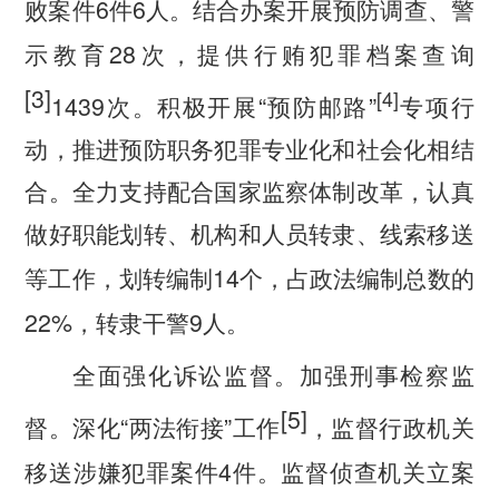
6
6
败案件
件
人。结合办案开展预防调查、警
28
示教育
次，提供行贿犯罪档案查询
[3]
[4]
1439
“
”
次。积极开展
预防邮路
专项行
动，推进预防职务犯罪专业化和社会化相结
合。全力支持配合国家监察体制改革，认真
做好职能划转、机构和人员转隶、线索移送
14
等工作，划转编制
个，占政法编制总数的
22%
9
，转隶干警
人。
全面强化诉讼监督。
加强刑事检察监
[5]
“
”
督。深化
两法衔接
工作
，监督行政机关
4
移送涉嫌犯罪案件
件。监督侦查机关立案