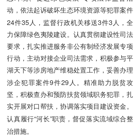
动，依法起诉破坏生态环境资源等犯罪案件
24
35
3
3
件
人，监督行政机关移送
件
人，全
力保障绿色夷陵建设。认真贯彻建设性司法
要求，扎实推进服务非公有制经济发展专项
行动，主动对接企业司法需求，积极参与平
湖天下等涉房地产维稳处置工作，妥善办理
9
29
涉企犯罪案件
件
人。精准助力脱贫攻
坚，积极查办和预防扶贫领域职务犯罪，扎
实开展对口帮扶，协调落实项目建设资金。
“
”
认真履行
河长
职责，督促落实流域综合整
治措施。