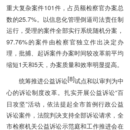
101
重大复杂案件
件，占员额检察官办案总
25.7%
数的
。以信息化管理倒逼司法责任制
运行，受理的案件全部实行系统随机分案，
97.76%
的案件由检察官独立作出决定办
理，批捕、起诉案件办案时间较改革前平均
1
5
缩短
天和
天，办案质量和效率明显提高。
[8]
统筹推进公益诉讼
试点和以审判为中
“
心的诉讼制度改革。
扎实开展公益诉讼
百
”
日攻坚
活动，依法提起全市首例行政公益
诉讼案件，法院判决支持全部诉讼请求，全
市检察机关公益诉讼示范庭和工作推进会在