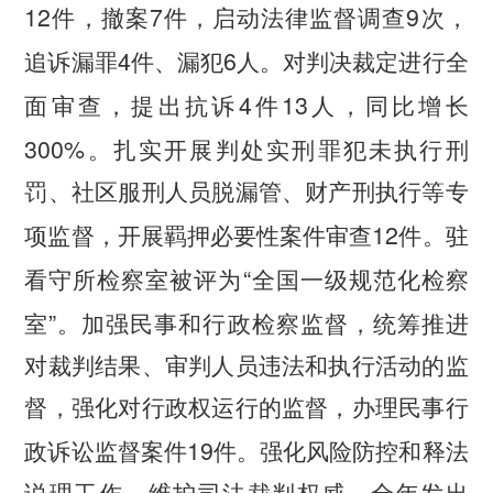
12
7
9
件，撤案
件，启动法律监督调查
次，
4
6
追诉漏罪
件、漏犯
人。对判决裁定进行全
4
13
面审查，提出抗诉
件
人，同比增长
300%
。扎实开展判处实刑罪犯未执行刑
罚、社区服刑人员脱漏管、财产刑执行等专
12
项监督，开展羁押必要性案件审查
件。驻
“
看守所检察室被评为
全国一级规范化检察
”
室
。加强民事和行政检察监督，统筹推进
对裁判结果、审判人员违法和执行活动的监
督，强化对行政权运行的监督，办理民事行
19
政诉讼监督案件
件。强化风险防控和释法