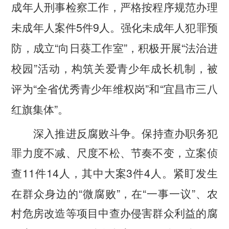
成年人刑事检察工作，严格按程序规范办理
5
9
未成年人案件
件
人。强化未成年人犯罪预
“
”
“
防，成立
向日葵工作室
，积极开展
法治进
”
校园
活动，构筑关爱青少年成长机制，被
“
”
“
评为
全省优秀青少年维权岗
和
宜昌市三八
”
红旗集体
。
深入推进反腐败斗争。
保持查办职务犯
罪力度不减、尺度不松、节奏不变，立案侦
11
14
3
4
查
件
人，其中大案
件
人。紧盯发生
“
”
“
”
在群众身边的
微腐败
，在
一事一议
、农
村危房改造等项目中查办侵害群众利益的腐