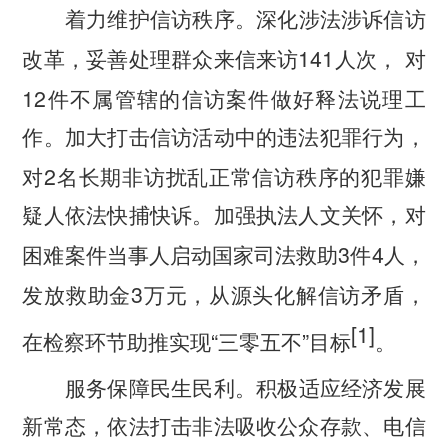
着力维护信访秩序。
深化涉法涉诉信访
141
改革，妥善处理群众来信来访
人次，
对
12
件不属管辖的信访案件做好释法说理工
作。加大打击信访活动中的违法犯罪行为，
2
对
名长期非访扰乱正常信访秩序的犯罪嫌
疑人依法快捕快诉。加强执法人文关怀，对
3
4
困难案件当事人启动国家司法救助
件
人，
3
发放救助金
万元，从源头化解信访矛盾，
[1]
“
”
在检察环节助推实现
三零五不
目标
。
服务保障民生民利。
积极适应经济发展
新常态，依法打击非法吸收公众存款、电信