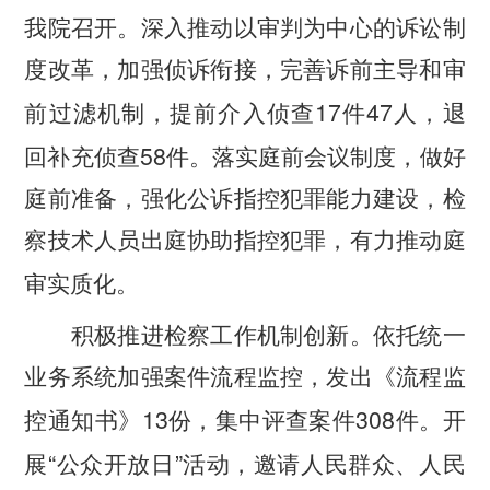
我院召开。深入推动以审判为中心的诉讼制
度改革，加强侦诉衔接，完善诉前主导和审
17
47
前过滤机制，提前介入侦查
件
人，退
58
回补充侦查
件。落实庭前会议制度，做好
庭前准备，强化公诉指控犯罪能力建设，检
察技术人员出庭协助指控犯罪，有力推动庭
审实质化。
积极推进检察工作机制创新。
依托统一
业务系统加强案件流程监控，发出《流程监
13
308
控通知书》
份，集中评查案件
件。开
“
”
展
公众开放日
活动，邀请人民群众、人民