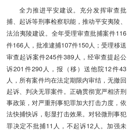
全力推进平安建设。
充分发挥审查批
捕、起诉等刑事检察职能，推动平安夷陵、
116
法治夷陵建设。全年受理审查批捕案件
166
107
150
件
人，批准逮捕
件
人；受理移送
245
389
审查起诉案件
件
人，经审查提起公
201
290
12
43
诉
件
人，报（移）送他院
件
人，所有案件均在法定期限内审结，无撤回
起诉、判决无罪案件。正确贯彻宽严相济刑
事政策，对严重刑事犯罪加大打击力度，依
法快捕快诉，彰显打击效果。对轻微刑事犯
11
12
罪决定不批捕
人，不起诉
人。加强未