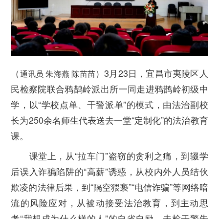
（
）3月23日，宜昌市夷陵区人
通讯员 朱海燕 陈苗苗
民检察院联合鸦鹊岭派出所一同走进鸦鹊岭初级中
学，以“学校点单、干警派单”的模式，由法治副校
长为250余名师生代表送去一堂“定制化”的法治教育
课。
课堂上，从“拉车门”盗窃的贪利之痛，到辍学
后误入诈骗陷阱的“高薪”诱惑，从校内外人员结伙
欺凌的法律后果，到“隔空猥亵”“电信诈骗”等网络暗
流的风险应对，从被动接受法治教育，到主动思
考“我想成为什么样的人”的自省自励，未检干警朱