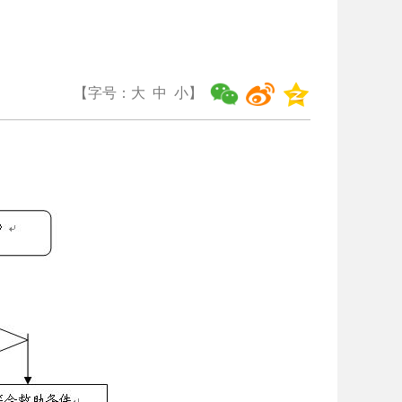
【字号：
大
中
小
】