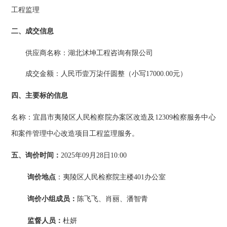
工程监理
二、成交信息
供应商名称：
湖北沭坤工程咨询有限公司
成交金额：
人民币
壹万柒仟
圆整（小写
17000
.00元）
四、主要标的信息
名称：宜昌市夷陵区人民检察院办案区改造及
12309检察服务中心
和案件管理中心改造项目工程监理服务。
五、询价时间：
2025年09月
28
日
10:00
询价地点
：夷陵区人民检察院主楼
40
1办公室
询价小组成员：
陈飞飞、肖丽、潘智青
监督人员：
杜妍