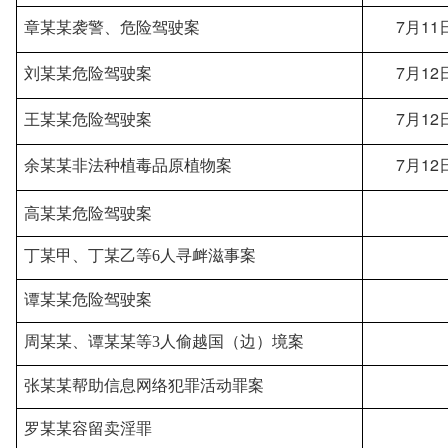
章
某某
袭警、危险驾驶案
7月
11
刘
某某
危险驾驶案
7月
12
王
某某
危险驾驶案
7月
12
余
某某
非法种植毒品原植物案
7月
12
高某某危险驾驶案
丁
某甲
、丁
某乙
等
6人寻衅滋事案
谭
某某
危险驾驶案
周
某某
、谭
某某
等
3人偷越国（边）境案
张
某某
帮助信息网络犯罪活动罪案
罗
某某
容留卖淫罪