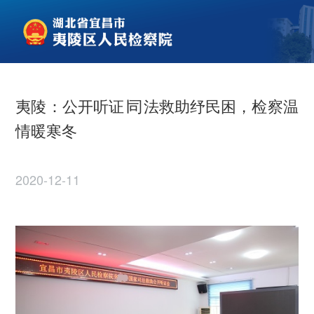
夷陵：公开听证∣司法救助纾民困，检察温
情暖寒冬
2020-12-11