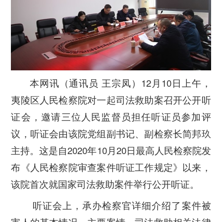
本网讯（通讯员 王宗凤）12
10
月
日上午，
夷陵区人民检察院对一起司法救助案召开公开听
证会，邀请三位人民监督员担任听证员参加评
议，听证会由该院党组副书记、副检察长简邦玖
2020
10
20
主持。这是自
年
月
日最高人民检察院发
布《人民检察院审查案件听证工作规定》以来，
该院首次就国家司法救助案件举行公开听证。
听证会上，承办检察官详细介绍了案件被